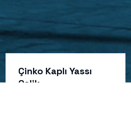
Çinko Kaplı Yassı
Çelik
GZR Soğuk haddelenmiş, çinko kaplı,
galvanize rulo
GFR Soğuk haddelenmiş, çinko-demir