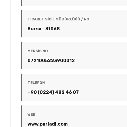
TICARET SICIL MÜDÜRLÜĞÜ / NO
Bursa - 31068
MERSİS NO
0721005223900012
TELEFON
+90 (0224) 482 46 07
WEB
www.parladi.com