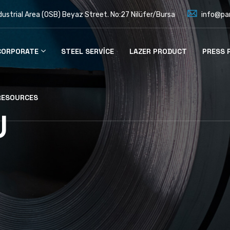
dustrial Area (OSB) Beyaz Street. No:27 Nilüfer/Bursa
info@pa
CORPORATE
STEEL SERVICE
LAZER PRODUCT
PRESS 
RESOURCES
U