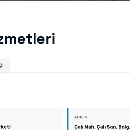
z
m
e
t
l
e
r
i
ÇI
ADRES
rketi
Çalı Mah. Çalı San. Bölg