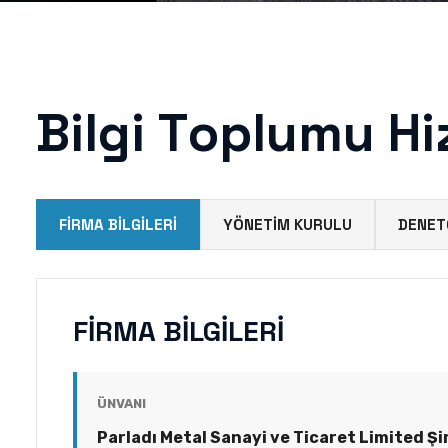
B
i
l
g
i
T
o
p
l
u
m
u
H
i
FIRMA BILGILERI
YÖNETIM KURULU
DENET
FIRMA BILGILERI
ÜNVANI
Parladı Metal Sanayi ve Ticaret Limited Şi