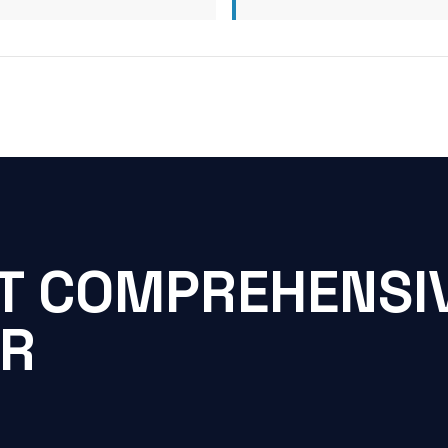
T COMPREHENSIV
ER